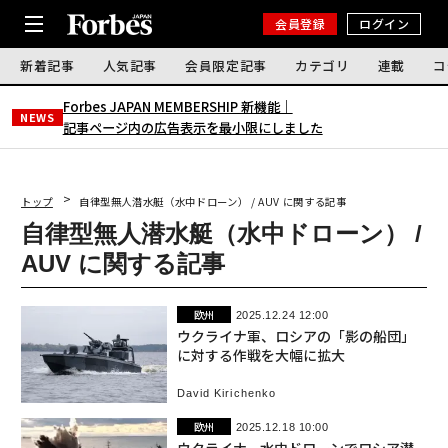
会員登録
ログイン
新着記事
人気記事
会員限定記事
カテゴリ
連載
コ
Forbes JAPAN MEMBERSHIP 新機能｜
NEWS
記事ページ内の広告表示を最小限にしました
トップ
自律型無人潜水艇（水中ドローン） / AUV に関する記事
自律型無人潜水艇（水中ドローン） /
AUV に関する記事
欧州
2025.12.24 12:00
ウクライナ軍、ロシアの「影の船団」
に対する作戦を大幅に拡大
David Kirichenko
欧州
2025.12.18 10:00