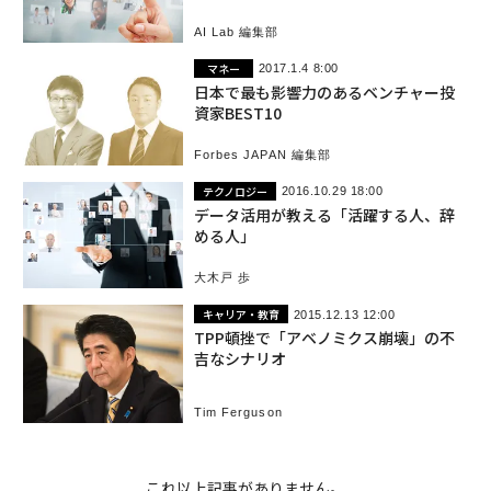
AI Lab 編集部
マネー
2017.1.4 8:00
日本で最も影響力のあるベンチャー投
資家BEST10
Forbes JAPAN 編集部
テクノロジー
2016.10.29 18:00
データ活用が教える「活躍する人、辞
める人」
大木戸 歩
キャリア・教育
2015.12.13 12:00
TPP頓挫で「アベノミクス崩壊」の不
吉なシナリオ
Tim Ferguson
これ以上記事がありません。