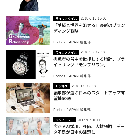
のお知らせ
ライフスタイル
2018.6.15 15:00
「地域と世界を混ぜる」最新のブラン
ディング戦略
Forbes JAPAN 編集部
ライフスタイル
2018.5.2 17:00
挑戦者の背中を後押しする時計、ブラ
イトリング「モンブリラン」
Forbes JAPAN 編集部
ビジネス
2018.1.3 12:30
編集部が選ぶ日本のスタートアップ有
望株50選
Forbes JAPAN 編集部
テクノロジー
2017.9.7 10:00
広がるAI採用、評価、人材発掘 デー
タ不足が日本の課題に