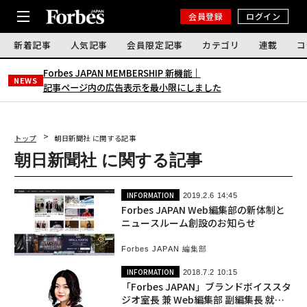
会員登録
ログイン
新着記事
人気記事
会員限定記事
カテゴリ
連載
コ
Forbes JAPAN MEMBERSHIP 新機能｜
NEWS
記事ページ内の広告表示を最小限にしました
トップ
朝日新聞社 に関する記事
朝日新聞社 に関する記事
INFORMATION
2019.2.6 14:45
Forbes JAPAN Web編集部の新体制と
ニュースルーム創設のお知らせ
Forbes JAPAN 編集部
INFORMATION
2018.7.2 10:15
「Forbes JAPAN」ブランドボイススタ
ジオ室長 兼 Web編集部 副編集長 就任