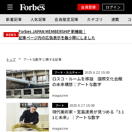
会員登録
ログイン
新着記事
人気記事
会員限定記事
カテゴリ
連載
コ
Forbes JAPAN MEMBERSHIP 新機能｜
NEWS
記事ページ内の広告表示を最小限にしました
トップ
アートな数字 に関する記事
アート・カルチャー
2025.6.22 15:00
ロスコ・ルームを移設 国際文化会館
の未来構想｜アートな数字
magazine
アート
2025.5.17 15:00
現代美術家・宮島達男が見つめる「3.1
1と未来」｜アートな数字
magazine