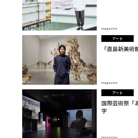
magazine
アート
「直島新美術
magazine
アート
国際芸術祭「あ
字
magazine