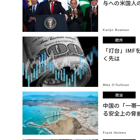
与への米国人
Karlyn Bowman
欧州
「灯台」IM
く先は
Mike O'Sullivan
政治
中国の「一帯
る安全上の脅
Frank Holmes