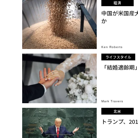
経済
中国が米国産
か
Ken Roberts
ライフスタイル
「結婚適齢期
Mark Travers
北米
トランプ、20