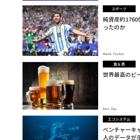
スポーツ
純資産約176
ったのか
Hank Tucker
食＆酒
世界最高のビール
Don Tse
エコシステム
ベンチャーキ
人のデータが