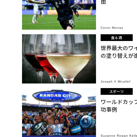
由
Conor Murray
食＆酒
世界最大のワ
の塗り替えが
Joseph V Micallef
スポーツ
ワールドカッ
功事例
Suzanne Rowan Kell