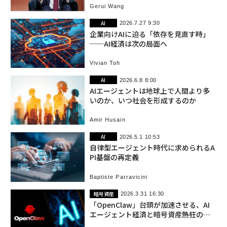
Gerui Wang
AI
2026.7.27 9:30
企業向けAIに迫る「依存を見直す時」
──AI経済は次の局面へ
Vivian Toh
AI
2026.6.8 8:00
AIエージェントは地球上で人間より多
いのか、いつ社会を形成するのか
Amir Husain
AI
2026.5.1 10:53
自律型エージェント時代に求められるA
PI基盤の再定義
Baptiste Parravicini
暗号資産
2026.3.31 16:30
「OpenClaw」台頭が加速させる、AI
エージェント経済と暗号資産――熱狂の正
体と限界