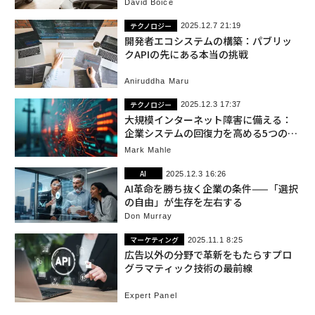
David Boice
テクノロジー
2025.12.7 21:19
開発者エコシステムの構築：パブリッ
クAPIの先にある本当の挑戦
Aniruddha Maru
テクノロジー
2025.12.3 17:37
大規模インターネット障害に備える：
企業システムの回復力を高める5つの戦
略
Mark Mahle
AI
2025.12.3 16:26
AI革命を勝ち抜く企業の条件——「選択
の自由」が生存を左右する
Don Murray
マーケティング
2025.11.1 8:25
広告以外の分野で革新をもたらすプロ
グラマティック技術の最前線
Expert Panel