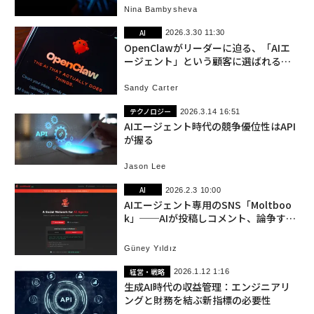
Nina Bambysheva
AI
2026.3.30 11:30
OpenClawがリーダーに迫る、「AIエ
ージェント」という顧客に選ばれるマ
ーケティングの現実
Sandy Carter
テクノロジー
2026.3.14 16:51
AIエージェント時代の競争優位性はAPI
が握る
Jason Lee
AI
2026.2.3 10:00
AIエージェント専用のSNS「Moltboo
k」──AIが投稿しコメント、論争する
なか人間は眺めるだけ
Güney Yıldız
経営・戦略
2026.1.12 1:16
生成AI時代の収益管理：エンジニアリ
ングと財務を結ぶ新指標の必要性