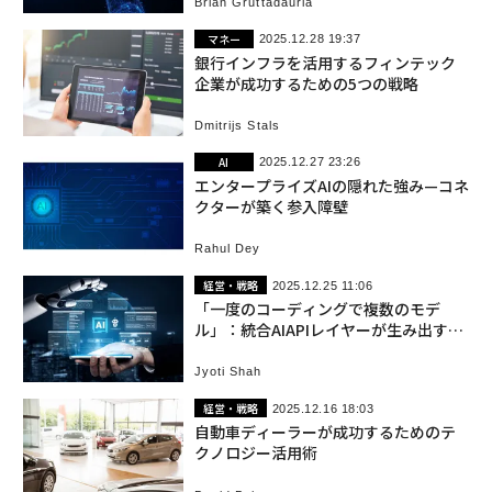
Brian Gruttadauria
マネー
2025.12.28 19:37
銀行インフラを活用するフィンテック
企業が成功するための5つの戦略
Dmitrijs Stals
AI
2025.12.27 23:26
エンタープライズAIの隠れた強み—コネ
クターが築く参入障壁
Rahul Dey
経営・戦略
2025.12.25 11:06
「一度のコーディングで複数のモデ
ル」：統合AIAPIレイヤーが生み出すビ
ジネス価値
Jyoti Shah
経営・戦略
2025.12.16 18:03
自動車ディーラーが成功するためのテ
クノロジー活用術