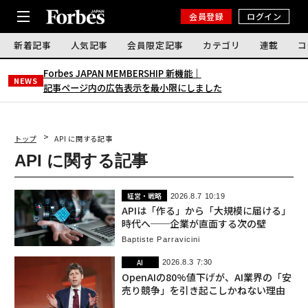
会員登録
ログイン
新着記事
人気記事
会員限定記事
カテゴリ
連載
コ
Forbes JAPAN MEMBERSHIP 新機能｜
NEWS
記事ページ内の広告表示を最小限にしました
トップ
API に関する記事
API に関する記事
経営・戦略
2026.8.7 10:19
APIは「作る」から「大規模に届ける」
時代へ──企業が直面する次の壁
Baptiste Parravicini
AI
2026.8.3 7:30
OpenAIの80%値下げが、AI業界の「安
売り競争」を引き起こしかねない理由