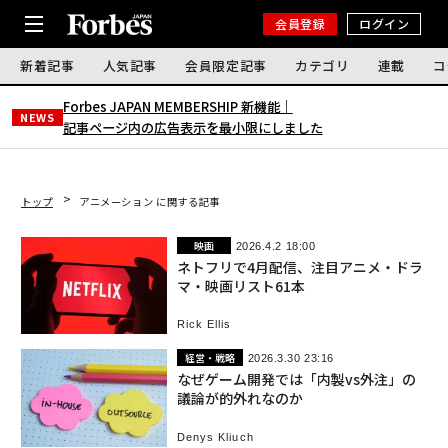
会員登録
ログイン
新着記事
人気記事
会員限定記事
カテゴリ
連載
コ
Forbes JAPAN MEMBERSHIP 新機能｜
NEWS
記事ページ内の広告表示を最小限にしました
トップ
アニメーション に関する記事
映画
2026.4.2 18:00
ネトフリで4月配信、注目アニメ・ドラ
マ・映画リスト61本
Rick Ellis
経営・戦略
2026.3.30 23:16
なぜゲーム開発では「内製vs外注」の
議論が的外れなのか
Denys Kliuch