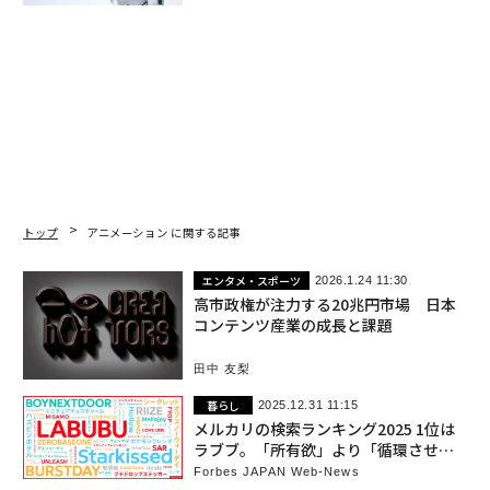
トップ
アニメーション に関する記事
エンタメ・スポーツ
2026.1.24 11:30
高市政権が注力する20兆円市場 日本
コンテンツ産業の成長と課題
田中 友梨
暮らし
2025.12.31 11:15
メルカリの検索ランキング2025 1位は
ラブブ。「所有欲」より「循環させ
る」時代へ
Forbes JAPAN Web-News