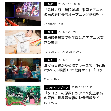
映画
2025.9.16 10:30
「鬼滅の刃」無限城編、米国でアニメ
映画の歴代最高オープニング記録を更
新
Zachary Folk
経済
2025.8.25 7:15
市場過去最高でも半数は赤字 アニメ業
界の裏側
Forbes JAPAN Web-News
映画
2025.8.15 17:00
泣ける実録から心理ホラーまで、Netfli
xのベスト映画10本 批評サイト「ロッテ
ントマト」で高評価
Travis Bean
エンタメ・スポーツ
2025.8.14 10:30
『タコピーの原罪』がアニメ史上最高
の評価、世界最大級の映像情報サイトI
MDbで
Paul Tassi