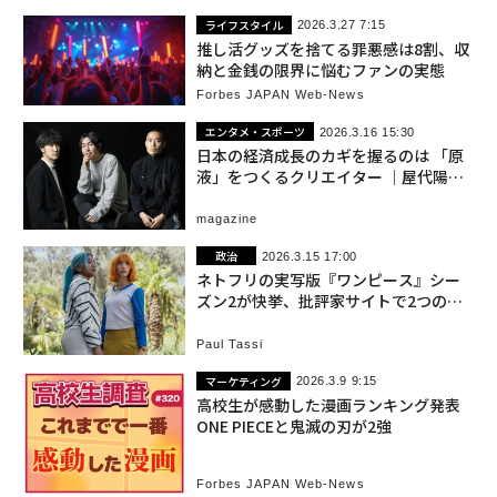
ライフスタイル
2026.3.27 7:15
推し活グッズを捨てる罪悪感は8割、収
納と金銭の限界に悩むファンの実態
Forbes JAPAN Web-News
エンタメ・スポーツ
2026.3.16 15:30
日本の経済成長のカギを握るのは 「原
液」をつくるクリエイター │屋代陽平
×栗林和明×遠山啓一
magazine
政治
2026.3.15 17:00
ネトフリの実写版『ワンピース』シー
ズン2が快挙、批評家サイトで2つの新
記録を達成
Paul Tassi
マーケティング
2026.3.9 9:15
高校生が感動した漫画ランキング発表
ONE PIECEと鬼滅の刃が2強
Forbes JAPAN Web-News