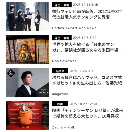
経営・戦略
2025.12.11 8:15
銀行やテレビ局が転落、2027年卒Z世
代の就職人気ランキングに異変
Forbes JAPAN Web-News
経営・戦略
2025.12.6 8:00
世界で拡大を続ける「日本のマン
ガ」、講談社が語る次なる米国市場で
の戦略
Rob Salkowitz
起業家
2025.11.26 8:05
次なる舞台はハリウッド、コミスマ式
メガヒットIPの生み出し方：佐藤光紀
magazine
映画
2025.10.27 12:30
映画『チェンソーマン レゼ篇』が北米
で期待を超える大ヒット、10月興収で
首位に
Zachary Folk