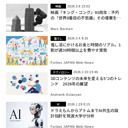
映画
2026.3.8 23:02
映画『キング・コング』93周年：不朽
の「世界8番目の不思議」その偉業を振
り返る
Marc Berman
暮らし
2026.3.4 8:15
推し活にかけるお金と時間のリアル。1
割が週30時間以上を費やす実態
Forbes JAPAN Web-News
テクノロジー
2026.2.20 23:49
3Dコンテンツの未来を変える5つのトレ
ンド 2026年の展望
Andranik Aslanyan
AI
2026.1.29 8:15
ドラえもんからアトムまでAI共生の設
計指針を筑波大学が分析
Forbes JAPAN Web-News