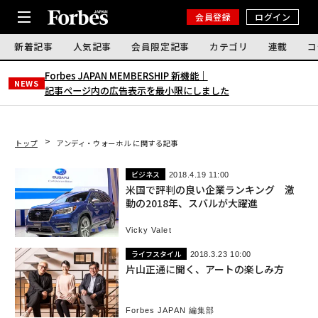
会員登録
ログイン
新着記事
人気記事
会員限定記事
カテゴリ
連載
コ
Forbes JAPAN MEMBERSHIP 新機能｜
NEWS
記事ページ内の広告表示を最小限にしました
トップ
アンディ・ウォーホル に関する記事
ビジネス
2018.4.19 11:00
米国で評判の良い企業ランキング 激
動の2018年、スバルが大躍進
Vicky Valet
ライフスタイル
2018.3.23 10:00
片山正通に聞く、アートの楽しみ方
Forbes JAPAN 編集部