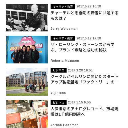
キャリア・教育
2017.6.27 16:30
チャーチルと思春期の若者に共通する
ものは？
Jerry Weissman
キャリア・教育
2017.5.17 17:30
ザ・ローリング・ストーンズから学
ぶ、ブランド戦略と成功の秘訣
Roberta Matuson
ビジネス
2017.3.20 18:00
グーグルがベルリンに開いたスタート
アップ製造基地「ファクトリー」の全
貌
Yuji Ueda
ビジネス
2017.1.15 9:00
人気復活のアナログレコード、市場規
模は1千億円到達へ
Jordan Passman