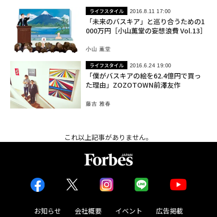
ライフスタイル
2016.8.11 17:00
「未来のバスキア」と巡り合うための1
000万円［小山薫堂の妄想浪費 Vol.13］
小山 薫堂
ライフスタイル
2016.6.24 19:00
「僕がバスキアの絵を62.4億円で買っ
た理由」ZOZOTOWN前澤友作
藤吉 雅春
これ以上記事がありません。
お知らせ
会社概要
イベント
広告掲載