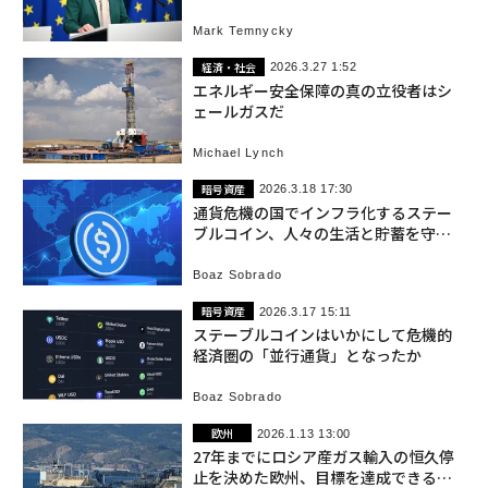
Mark Temnycky
経済・社会
2026.3.27 1:52
エネルギー安全保障の真の立役者はシ
ェールガスだ
Michael Lynch
暗号資産
2026.3.18 17:30
通貨危機の国でインフラ化するステー
ブルコイン、人々の生活と貯蓄を守る
「もう1つの通貨」へ
Boaz Sobrado
暗号資産
2026.3.17 15:11
ステーブルコインはいかにして危機的
経済圏の「並行通貨」となったか
Boaz Sobrado
欧州
2026.1.13 13:00
27年までにロシア産ガス輸入の恒久停
止を決めた欧州、目標を達成できるの