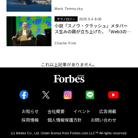
か？
Mark Temnycky
テクノロジー
2025.5.4 8:00
小説『スノウ・クラッシュ』メタバー
ス生みの親が立ち上げた、「Web3の楽
園」の野望
Charlie Fink
これ以上記事がありません。
お知らせ
会社概要
イベント
広告掲載
採用情報
個人情報保護方針
お問い合わせ
(c) linkties Co., Ltd. Under license from Forbes.com LLC™ All rights reserved.