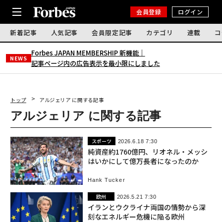
会員登録
ログイン
新着記事
人気記事
会員限定記事
カテゴリ
連載
コ
Forbes JAPAN MEMBERSHIP 新機能｜
NEWS
記事ページ内の広告表示を最小限にしました
トップ
アルジェリア に関する記事
アルジェリア に関する記事
スポーツ
2026.6.18 7:30
純資産約1760億円、リオネル・メッシ
はいかにして億万長者になったのか
Hank Tucker
欧州
2026.5.21 7:30
イランとウクライナ両国の情勢から深
刻なエネルギー危機に陥る欧州