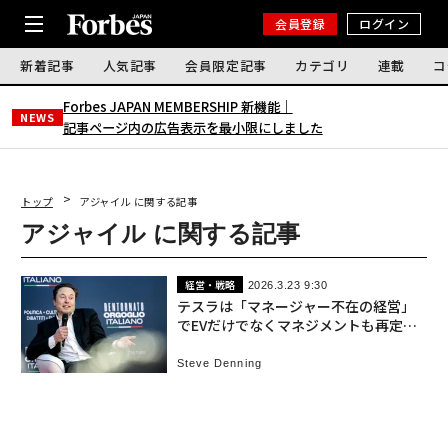
会員登録
ログイン
新着記事
人気記事
会員限定記事
カテゴリ
連載
コ
Forbes JAPAN MEMBERSHIP 新機能｜
NEWS
記事ページ内の広告表示を最小限にしました
トップ
アジャイル に関する記事
アジャイル に関する記事
経営・戦略
2026.3.23 9:30
テスラは「マネージャー不在の経営」
でEVだけでなくマネジメントも再定義
している
Steve Denning