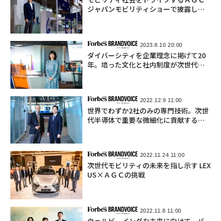
ジャパンモビリティショーで披露した
最新技術と展望
2023.8.10 20:00
ダイバーシティを企業理念に掲げて20
年。培った文化と社内制度が次世代の
イノベーションを創る
2022.12.9 11:00
世界でわずか2社のみの専門技術。次世
代半導体で重要な微細化に貢献するＡ
ＧＣ
2022.11.24 11:00
次世代モビリティの未来を指し示す LEX
US×ＡＧＣの挑戦
2022.11.8 11:00
ウェルビーイングな未来に向けて、バ