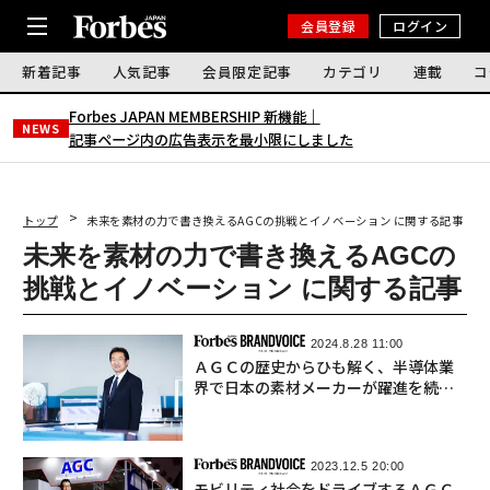
会員登録
ログイン
新着記事
人気記事
会員限定記事
カテゴリ
連載
コ
Forbes JAPAN MEMBERSHIP 新機能｜
NEWS
記事ページ内の広告表示を最小限にしました
トップ
未来を素材の力で書き換えるAGCの挑戦とイノベーション に関する記事
未来を素材の力で書き換えるAGCの
挑戦とイノベーション に関する記事
2024.8.28 11:00
ＡＧＣの歴史からひも解く、半導体業
界で日本の素材メーカーが躍進を続け
るワケ
2023.12.5 20:00
モビリティ社会をドライブするＡＧＣ