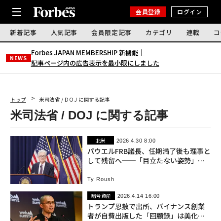
会員登録
ログイン
新着記事
人気記事
会員限定記事
カテゴリ
連載
コ
Forbes JAPAN MEMBERSHIP 新機能｜
NEWS
記事ページ内の広告表示を最小限にしました
トップ
米司法省 / DOJ に関する記事
米司法省 / DOJ に関する記事
北米
2026.4.30 8:00
パウエルFRB議長、任期満了後も理事と
して残留へ──「目立たない姿勢」を
約束
Ty Roush
暗号資産
2026.4.14 16:00
トランプ恩赦で出所、バイナンス創業
者が自費出版した「回顧録」は美化か