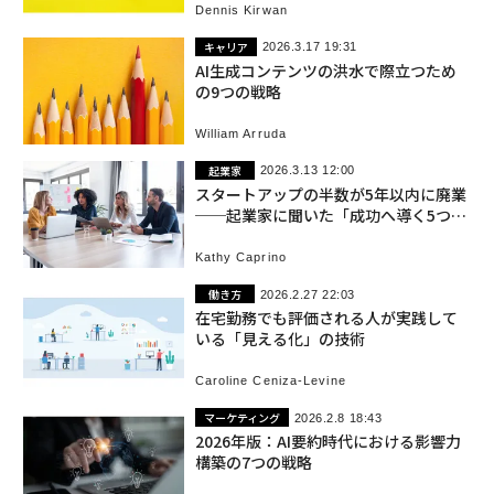
Dennis Kirwan
キャリア
2026.3.17 19:31
AI生成コンテンツの洪水で際立つため
の9つの戦略
William Arruda
起業家
2026.3.13 12:00
スタートアップの半数が5年以内に廃業
──起業家に聞いた「成功へ導く5つの
教訓」
Kathy Caprino
働き方
2026.2.27 22:03
在宅勤務でも評価される人が実践して
いる「見える化」の技術
Caroline Ceniza-Levine
マーケティング
2026.2.8 18:43
2026年版：AI要約時代における影響力
構築の7つの戦略