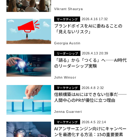
Vikrant Shaurya
マーケティング
2026.4.16 17:32
ブランドボイスをAIに委ねることの
「見えないリスク」
Georgia Austin
リーダーシップ
2026.4.13 20:39
「語る」から「つくる」へ──AI時代
のリーダーシップ実験
John Winsor
マーケティング
2026.4.8 2:32
信頼構築はAIにはできない仕事だ──
人間中心のPRが優位に立つ理由
Jenna Guarneri
マーケティング
2026.4.5 22:14
AIアンサーエンジン向けにキャンペー
ンを最適化する方法：15の重要要素