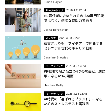
Julian Hayes II
リーダーシップ
2026.4.2 12:34
HR責任者に求められるのはAI専門知識
ではなく、適切な質問力である
Lorna Borenstein
キャリア
2026.3.28 20:32
肩書きよりも「アイデア」で勝負する
ミレニアル世代のキャリア戦略
Jasmine Browley
マーケティング
2026.3.27 3:23
PR戦略でAIが役立つ4つの場面と、逆効
果になる4つの場面
Heather Kelly
マーケティング
2026.3.18 15:46
AI時代の「選ばれるブランド」になる
ためのストレステスト実践法