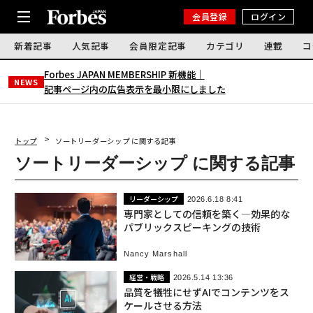
会員登録
ログイン
新着記事
人気記事
会員限定記事
カテゴリ
連載
コ
Forbes JAPAN MEMBERSHIP 新機能｜
NEWS
記事ページ内の広告表示を最小限にしました
トップ
ソートリーダーシップ に関する記事
ソートリーダーシップ に関する記事
リーダーシップ
2026.6.18 8:41
専門家としての信頼を築く―効果的な
パブリックスピーキングの技術
Nancy Marshall
経営・戦略
2026.5.14 13:36
品質を犠牲にせずAIでコンテンツをス
ケールさせる方法