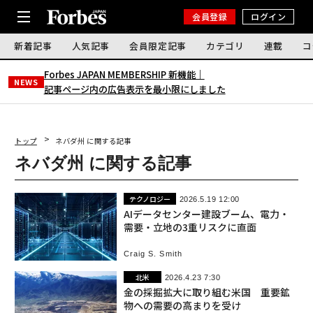
会員登録
ログイン
新着記事
人気記事
会員限定記事
カテゴリ
連載
コ
Forbes JAPAN MEMBERSHIP 新機能｜
NEWS
記事ページ内の広告表示を最小限にしました
トップ
ネバダ州 に関する記事
ネバダ州 に関する記事
テクノロジー
2026.5.19 12:00
AIデータセンター建設ブーム、電力・
需要・立地の3重リスクに直面
Craig S. Smith
北米
2026.4.23 7:30
金の採掘拡大に取り組む米国 重要鉱
物への需要の高まりを受け