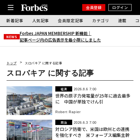
会員登録
ログイン
新着記事
人気記事
会員限定記事
カテゴリ
連載
コ
Forbes JAPAN MEMBERSHIP 新機能｜
NEWS
記事ページ内の広告表示を最小限にしました
トップ
スロバキア に関する記事
スロバキア に関する記事
経済
2026.8.6 7:00
世界の原子力発電量が25年に過去最多
に 中国が単独でけん引
Robert Rapier
政治
2026.6.3 7:00
対ロシア防衛で、米国は欧州との連携
を強化すべき 米フォーブス編集主幹