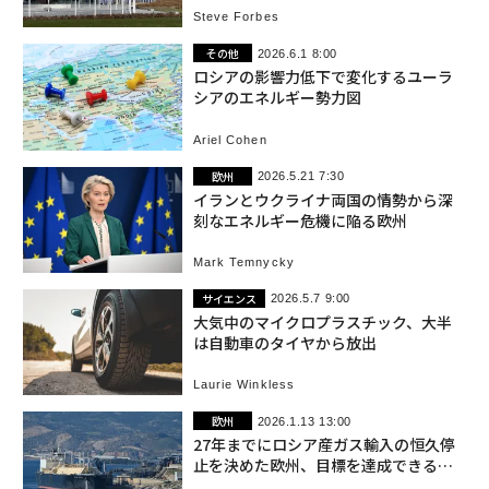
Steve Forbes
その他
2026.6.1 8:00
ロシアの影響力低下で変化するユーラ
シアのエネルギー勢力図
Ariel Cohen
欧州
2026.5.21 7:30
イランとウクライナ両国の情勢から深
刻なエネルギー危機に陥る欧州
Mark Temnycky
サイエンス
2026.5.7 9:00
大気中のマイクロプラスチック、大半
は自動車のタイヤから放出
Laurie Winkless
欧州
2026.1.13 13:00
27年までにロシア産ガス輸入の恒久停
止を決めた欧州、目標を達成できるの
か？