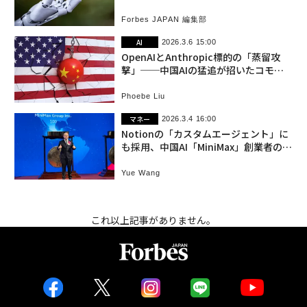
Forbes JAPAN 編集部
AI
2026.3.6 15:00
OpenAIとAnthropic標的の「蒸留攻
撃」──中国AIの猛追が招いたコモデ
ィティ化との闘い
Phoebe Liu
マネー
2026.3.4 16:00
Notionの「カスタムエージェント」に
も採用、中国AI「MiniMax」創業者の純
資産が2倍超に
Yue Wang
これ以上記事がありません。