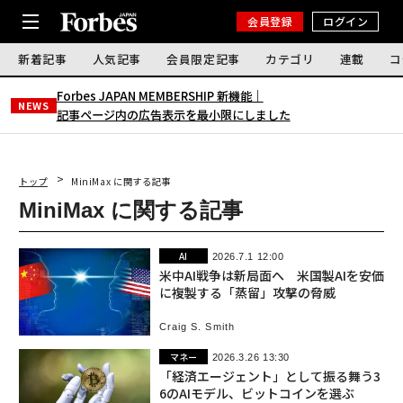
会員登録
ログイン
新着記事
人気記事
会員限定記事
カテゴリ
連載
コ
Forbes JAPAN MEMBERSHIP 新機能｜
NEWS
記事ページ内の広告表示を最小限にしました
トップ
MiniMax に関する記事
MiniMax に関する記事
AI
2026.7.1 12:00
米中AI戦争は新局面へ 米国製AIを安価
に複製する「蒸留」攻撃の脅威
Craig S. Smith
マネー
2026.3.26 13:30
「経済エージェント」として振る舞う3
6のAIモデル、ビットコインを選ぶ