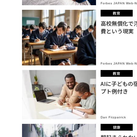
Forbes JAPAN Web-
教育
高校無償化で
費という現実
Forbes JAPAN Web-
教育
AIに子ども
プト例付き
Dan Fitzpatrick
健康