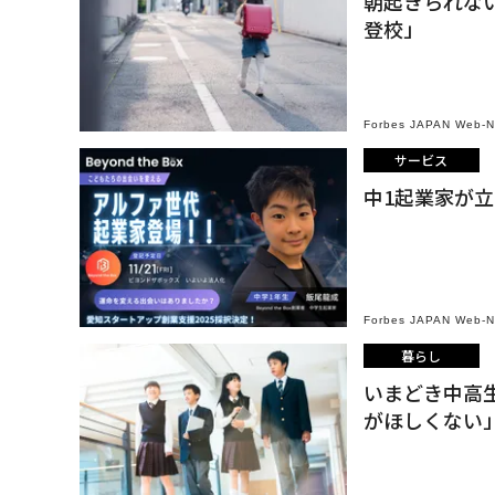
朝起きられな
登校」
Forbes JAPAN Web-
サービス
中1起業家が
Forbes JAPAN Web-
暮らし
いまどき中高
がほしくない