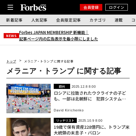
会員登録
ログイン
新着記事
人気記事
会員限定記事
カテゴリ
連載
コ
Forbes JAPAN MEMBERSHIP 新機能｜
NEWS
記事ページ内の広告表示を最小限にしました
トップ
メラニア・トランプ に関する記事
メラニア・トランプ に関する記事
欧州
2025.12.8 8:00
ロシアに拉致されたウクライナの子ど
も、一部は北朝鮮に 犯罪システムが
「同盟国」に拡大
David Kirichenko
リッチリスト
2025.10.9 8:00
19歳で保有資産228億円に、トランプ米
大統領の末息子・バロン