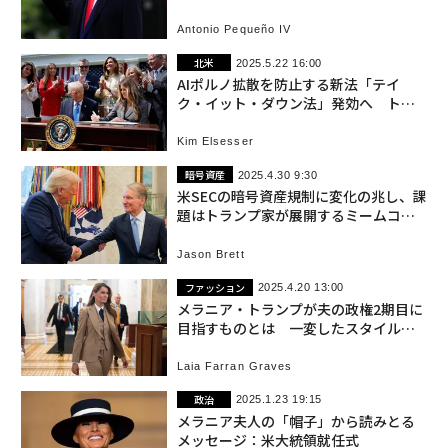
Antonio Pequeño IV
北米
2025.5.22 16:00
AIポルノ拡散を防止する新法「テイ
ク・イット・ダウン法」発効へ トラ
ンプ大統領が署名
Kim Elsesser
暗号資産
2025.4.30 9:30
米SECの暗号資産規制に変化の兆し、課
題はトランプ家が展開するミームコイ
ン事業への懸念
Jason Brett
ファッション
2025.4.20 13:00
メラニア・トランプが夫の政権2期目に
目指すものとは 一変したスタイルを
分析
Laia Farran Graves
政治
2025.1.23 19:15
メラニア夫人の「帽子」から読みとる
メッセージ：米大統領就任式