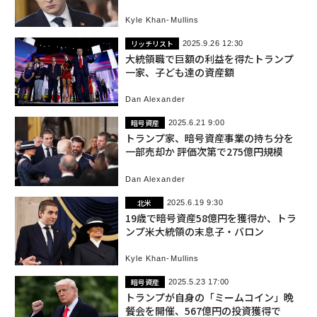
Kyle Khan-Mullins
リッチリスト
2025.9.26 12:30
大統領職で巨額の利益を得たトランプ
一家、子ども達の資産額
Dan Alexander
暗号資産
2025.6.21 9:00
トランプ家、暗号資産事業の持ち分を
一部売却か 評価次第で275億円規模
Dan Alexander
北米
2025.6.19 9:30
19歳で暗号資産58億円を獲得か、トラ
ンプ米大統領の末息子・バロン
Kyle Khan-Mullins
暗号資産
2025.5.23 17:00
トランプが自身の「ミームコイン」晩
餐会を開催、567億円の投資獲得で