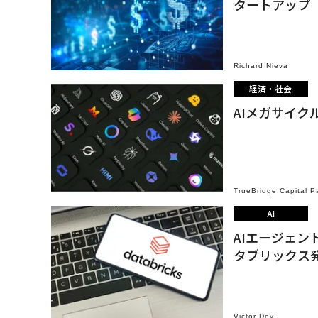
タートアップ
Richard Nieva
経済・社会
AIメガサイ
TrueBridge Capital P
AI
AIエージェン
タブリックス
Victor Dey