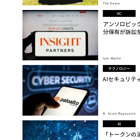
Tim Keary
VC
アンソロピッ
分保有が訴訟
Iain Martin
テクノロジー
AIセキュリ
R. Scott Raynovich
AI
「トークンの