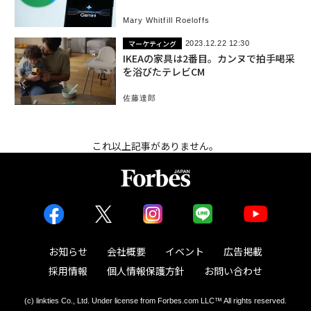
Mary Whitfill Roeloffs
マーケティング
2023.12.22 12:30
IKEAの家具は2番目。カンヌで拍手喝采
を浴びたテレビCM
佐藤達郎
これ以上記事がありません。
お知らせ
会社概要
イベント
広告掲載
採用情報
個人情報保護方針
お問い合わせ
(c) linkties Co., Ltd. Under license from Forbes.com LLC™ All rights reserved.