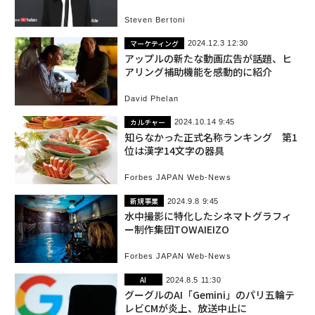
る理由
Steven Bertoni
マーケティング
2024.12.3 12:30
アップルの新たな動画広告が話題、ヒ
アリング補助機能を感動的に紹介
David Phelan
カルチャー
2024.10.14 9:45
知らなかった正式名称ランキング 第1
位は漢字14文字の器具
Forbes JAPAN Web-News
新規事業
2024.9.8 9:45
水中撮影に特化したシネマトグラフィ
ー制作集団TOWAIEIZO
Forbes JAPAN Web-News
AI
2024.8.5 11:30
グーグルのAI「Gemini」のパリ五輪テ
レビCMが炎上、放送中止に