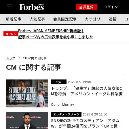
会員登録
ログイン
新着記事
人気記事
会員限定記事
カテゴリ
連載
コ
Forbes JAPAN MEMBERSHIP 新機能｜
NEWS
記事ページ内の広告表示を最小限にしました
トップ
CM に関する記事
CM に関する記事
北米
2025.8.5 13:00
トランプ、「優生学」想起の人気女優C
Mを称賛 アメリカン・イーグル株急騰
Conor Murray
エンタメ・スポーツ
2025.6.20 11:00
SNS発の新世代コメディアン「アダム
W」が年間24億円をブランドCMで稼げ