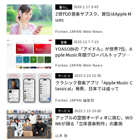
暮らし
2024.1.17 9:45
Z世代の音楽サブスク、首位はApple M
usic
Forbes JAPAN Web-News
音楽
2023.12.7 7:15
YOASOBIの「アイドル」が世界7位、A
pple Music年間グローバルトップソン
グ100
Forbes JAPAN Web-News
サービス
2023.3.10 15:30
クラシック音楽アプリ「Apple Music C
lassical」発表、日本では追って
Forbes JAPAN 編集部
サービス
2023.2.15 10:00
アップルの空間オーディオに挑む、WO
NKが語る「立体音楽制作」の裏側
山本 敦