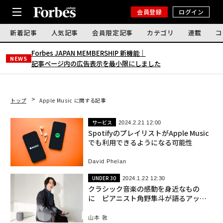
会員登録
ログイン
新着記事
人気記事
会員限定記事
カテゴリ
連載
コ
Forbes JAPAN MEMBERSHIP 新機能｜
NEWS
記事ページ内の広告表示を最小限にしました
トップ
Apple Music に関する記事
サービス
2024.2.21 12:00
SpotifyのプレイリストがApple Music
でも利用できるようになる可能性
David Phelan
UNDER 30
2024.1.22 12:30
クラシック音楽の感動を身近なもの
に ピアニスト角野隼斗が語るアップ
ルの新音楽アプリ
山本 敦