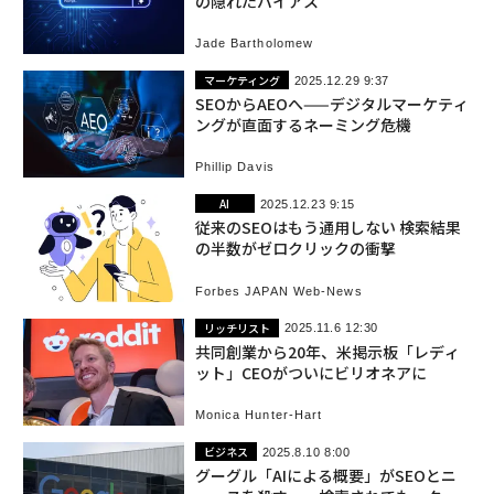
の隠れたバイアス
Jade Bartholomew
マーケティング
2025.12.29 9:37
SEOからAEOへ——デジタルマーケティ
ングが直面するネーミング危機
Phillip Davis
AI
2025.12.23 9:15
従来のSEOはもう通用しない 検索結果
の半数がゼロクリックの衝撃
Forbes JAPAN Web-News
リッチリスト
2025.11.6 12:30
共同創業から20年、米掲示板「レディ
ット」CEOがついにビリオネアに
Monica Hunter-Hart
ビジネス
2025.8.10 8:00
グーグル「AIによる概要」がSEOとニ