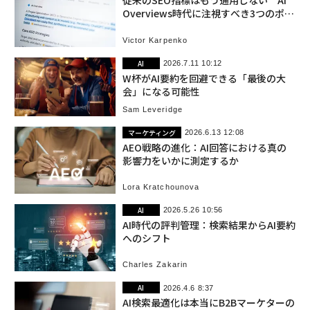
従来のSEO指標はもう通用しない AI
Overviews時代に注視すべき3つのポイ
ント
Victor Karpenko
AI
2026.7.11 10:12
W杯がAI要約を回避できる「最後の大
会」になる可能性
Sam Leveridge
マーケティング
2026.6.13 12:08
AEO戦略の進化：AI回答における真の
影響力をいかに測定するか
Lora Kratchounova
AI
2026.5.26 10:56
AI時代の評判管理：検索結果からAI要約
へのシフト
Charles Zakarin
AI
2026.4.6 8:37
AI検索最適化は本当にB2Bマーケターの