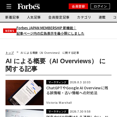
会員登録
ログイン
新着記事
人気記事
会員限定記事
カテゴリ
連載
コ
Forbes JAPAN MEMBERSHIP 新機能｜
NEWS
記事ページ内の広告表示を最小限にしました
トップ
AI による概要（AI Overviews） に関する記事
AI による概要（AI Overviews） に
関する記事
マーケティング
2026.8.3 10:03
ChatGPTやGoogle AI Overviewに残
る誤情報・古い情報への対処法
Victoria Marshall
マーケティング
2026.7.30 9:58