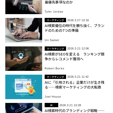
最優先事項なのか
Tyler Jordan
マーケティング
2026.3.27 10:16
AI検索優位の時代を勝ち抜く、ブラン
ドのための7つの準備
Uri Samet
マーケティング
2026.3.21 12:06
AI検索がSEOを変える ランキング競
争からレコメンド獲得へ
Robert Burko
マーケティング
2026.3.21 11:42
AIに「引用される」企業だけが生き残
る──検索マーケティングの大転換
Joel House
AI
2026.3.21 10:28
AI検索時代のブランディング戦略──