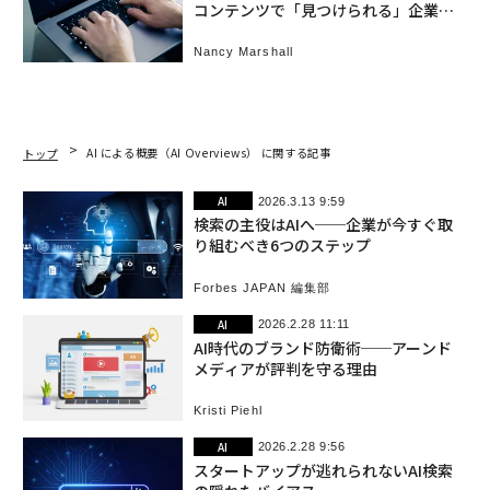
コンテンツで「見つけられる」企業に
なる
Nancy Marshall
トップ
AI による概要（AI Overviews） に関する記事
AI
2026.3.13 9:59
検索の主役はAIへ──企業が今すぐ取
り組むべき6つのステップ
Forbes JAPAN 編集部
AI
2026.2.28 11:11
AI時代のブランド防衛術──アーンド
メディアが評判を守る理由
Kristi Piehl
AI
2026.2.28 9:56
スタートアップが逃れられないAI検索