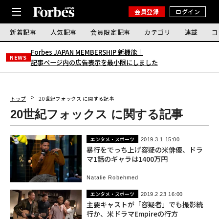
会員登録
ログイン
新着記事
人気記事
会員限定記事
カテゴリ
連載
コ
Forbes JAPAN MEMBERSHIP 新機能｜
NEWS
記事ページ内の広告表示を最小限にしました
トップ
20世紀フォックス に関する記事
20世紀フォックス に関する記事
エンタメ・スポーツ
2019.3.1 15:00
暴行をでっち上げ容疑の米俳優、ドラ
マ1話のギャラは1400万円
Natalie Robehmed
エンタメ・スポーツ
2019.2.23 16:00
主要キャストが「容疑者」でも撮影続
行か、米ドラマEmpireの行方