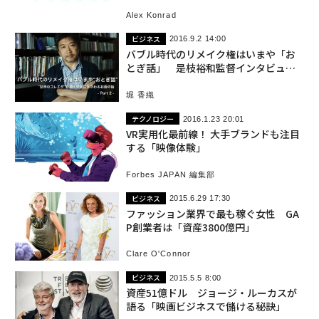
Alex Konrad
ビジネス
2016.9.2 14:00
バブル時代のリメイク権はいまや「お
とぎ話」 是枝裕和監督インタビュー -
part2-
堀 香織
テクノロジー
2016.1.23 20:01
VR実用化最前線！ 大手ブランドも注目
する「映像体験」
Forbes JAPAN 編集部
ビジネス
2015.6.29 17:30
ファッション業界で最も稼ぐ女性 GA
P創業者は「資産3800億円」
Clare O'Connor
ビジネス
2015.5.5 8:00
資産51億ドル ジョージ・ルーカスが
語る「映画ビジネスで儲ける秘訣」