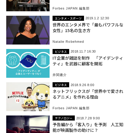
Forbes JAPAN 編集部
エンタメ・スポーツ
2019.1.2 12:30
世界のエンタメ界で「最もパワフルな
女性」15名の生き方
Natalie Robehmed
ビジネス
2018.11.7 16:30
IT企業が雑誌を制作 「アイデンティ
ティ」を武器に顧客を開拓
井関庸介
ビジネス
2018.9.26 8:00
ネットフリックスが「世界中で愛され
るアニメ」を作れる理由
Forbes JAPAN 編集部
テクノロジー
2018.7.28 9:00
予告編から「客入り」を予測 人工知
能が映画製作の助けに？