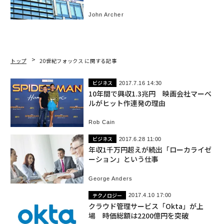
John Archer
トップ
20世紀フォックス に関する記事
ビジネス
2017.7.16 14:30
10年間で興収1.3兆円 映画会社マーベ
ルがヒット作連発の理由
Rob Cain
ビジネス
2017.6.28 11:00
年収1千万円超えが続出「ローカライゼ
ーション」という仕事
George Anders
テクノロジー
2017.4.10 17:00
クラウド管理サービス「Okta」が上
場 時価総額は2200億円を突破