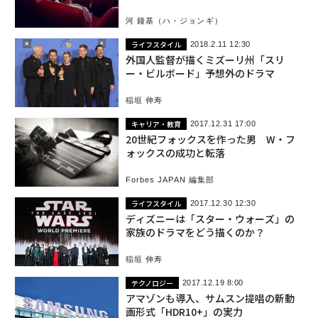
河 鐘基（ハ・ジョンギ）
ライフスタイル
2018.2.11 12:30
外国人監督が描くミズーリ州「スリ
ー・ビルボード」予想外のドラマ
稲垣 伸寿
キャリア・教育
2017.12.31 17:00
20世紀フォックスを作った男 W・フ
ォックスの成功と転落
Forbes JAPAN 編集部
ライフスタイル
2017.12.30 12:30
ディズニーは「スター・ウォーズ」の
家族のドラマをどう描くのか？
稲垣 伸寿
テクノロジー
2017.12.19 8:00
アマゾンも導入、サムスン提唱の新動
画形式「HDR10+」の実力