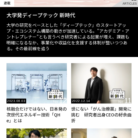
連載
ARTICLES
大学発ディープテック 新時代
大学の研究をベースとした「ディープテック」のスタートアッ
プ・エコシステム構築の動きが加速している。"アカデミア・ア
ントレプレナー"とも言うべき研究者による起業が増え、課題も
明確になるなか、事業化や収益化を支援する体制が整いつつあ
る。その最前線を追う
12
11
2023.08.03
2022.12.14
No.
No.
核融合だけではない、日本発の
世にない「がん治療薬」開発に
次世代エネルギー技術「QH
挑む 研究者出身CEOの紆余曲
e」とは
折