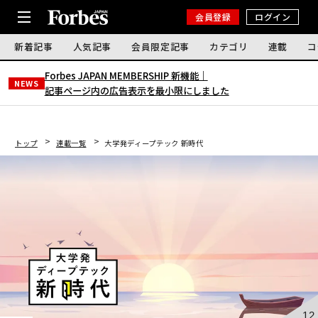
会員登録
ログイン
新着記事
人気記事
会員限定記事
カテゴリ
連載
コ
Forbes JAPAN MEMBERSHIP 新機能｜
NEWS
記事ページ内の広告表示を最小限にしました
トップ
連載一覧
大学発ディープテック 新時代
12