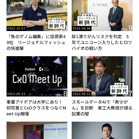
10
9
2022.10.07
2022.06.08
No.
No.
「魚のゲノム編集」に投資家4
尿1滴でがんリスクを判定 5
0社 リージョナルフィッシュ
年でユニコーン入りしたヒロツ
の快進撃
バイオの戦い方
8
7
2022.05.31
2022.05.11
No.
No.
事業アイデアは大学にあり！
スモールデータAIで「希少が
研究者とCxOクラスをつなぐM
ん」を診断 東工大教授が語る
eet Up開催
起業の壁