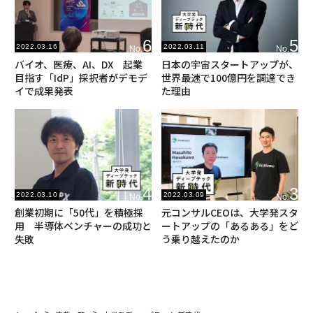
6
5
2022.03.16
2022.03.11
No.
No.
バイオ、医療、AI、DX 起業
日本の宇宙スタートアップが、
目指す「IdP」採択者がデモデ
世界最速で100億円を調達でき
イで成果発表
た理由
4
3
2022.03.10
2022.03.09
No.
No.
創業初期に「50代」を積極採
元コンサルCEOは、大学発スタ
用 半導体ベンチャーの成功と
ートアップの「あるある」をど
失敗
う乗り越えたのか