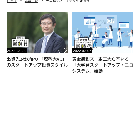
トップ
連載一覧
大学発ディープテック 新時代
2
1
2022.03.08
2022.03.07
No.
No.
出資先2社がIPO 「理科大VC」
黄金期到来 東工大ら率いる
のスタートアップ投資スタイル
「大学発スタートアップ・エコ
システム」始動