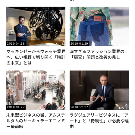
4
3
2019.04.18
2019.01.29
No.
No.
マッキンゼーからウォッチ業界
深すぎるファッション業界の
へ、広い視野で切り開く「時計
「廃棄」問題と改善の兆し
の未来」とは
2
1
2019.01.27
2018.12.27
No.
No.
未来型ビジネスの街、アムステ
ラグジュアリービジネスに「ア
ルダムのサーキュラーエコノミ
ート」と「持続性」が必要な理
ー最前線
由