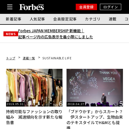
会員登録
ログイン
新着記事
人気記事
会員限定記事
カテゴリ
連載
コ
Forbes JAPAN MEMBERSHIP 新機能｜
NEWS
記事ページ内の広告表示を最小限にしました
トップ
連載一覧
SUSTAINABLE LIFE
6
5
2019.05.31
2019.04.27
No.
No.
持続可能なファッションの取り
「ブドウかす」からスカート？
組み 減速傾向を示す新たな報
伊スタートアップ、生物由来
告書
のテキスタイルでH&Mとも提
携