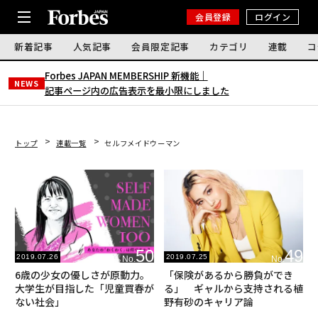
会員登録
ログイン
新着記事
人気記事
会員限定記事
カテゴリ
連載
コ
Forbes JAPAN MEMBERSHIP 新機能｜
NEWS
記事ページ内の広告表示を最小限にしました
トップ
連載一覧
セルフメイドウーマン
50
49
2019.07.26
2019.07.25
No.
No.
6歳の少女の優しさが原動力。
「保険があるから勝負ができ
大学生が目指した「児童買春が
る」 ギャルから支持される植
ない社会」
野有砂のキャリア論