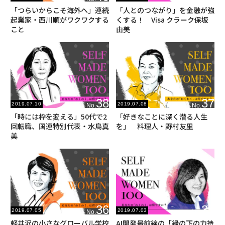
「つらいからこそ海外へ」連続
「人とのつながり」を金融が強
起業家・西川順がワクワクする
くする！ Visa クラーク保坂
こと
由美
38
37
2019.07.10
2019.07.08
No.
No.
「時には枠を変える」50代で2
「好きなことに深く潜る人生
回転職、国連特別代表・水鳥真
を」 料理人・野村友里
美
36
35
2019.07.05
2019.07.03
No.
No.
軽井沢の小さなグローバル学校
AI開発最前線の「縁の下の力持