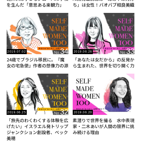
を生んだ「意思ある楽観力」
ち」は女性！バオバブ相良美織
34
33
2019.07.02
2019.06.26
No.
No.
24歳でブラジル移民に。『魔
「あなたは女だから」の反発か
女の宅急便』作者の想像力の源
ら生まれた、世界を切り開く力
32
31
2019.06.25
2019.06.20
No.
No.
「旅先のわくわくする体験を広
素潜りで世界を撮る 水中表現
げたい」イスラエル発トリップ
家・二木あいが人間の限界に挑
ジャンクション創設者、ベック
み続ける理由
美穂