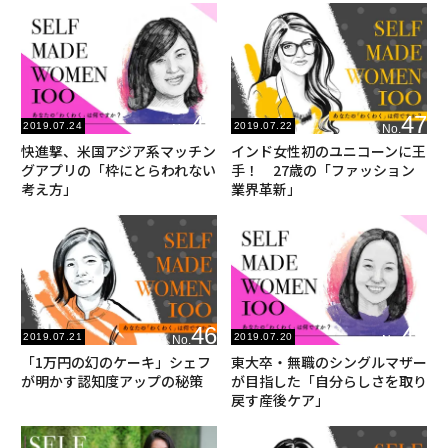
48
47
2019.07.24
2019.07.22
No.
No.
快進撃、米国アジア系マッチン
インド女性初のユニコーンに王
グアプリの「枠にとらわれない
手！ 27歳の「ファッション
考え方」
業界革新」
46
45
2019.07.21
2019.07.20
No.
No.
「1万円の幻のケーキ」シェフ
東大卒・無職のシングルマザー
が明かす認知度アップの秘策
が目指した「自分らしさを取り
戻す産後ケア」