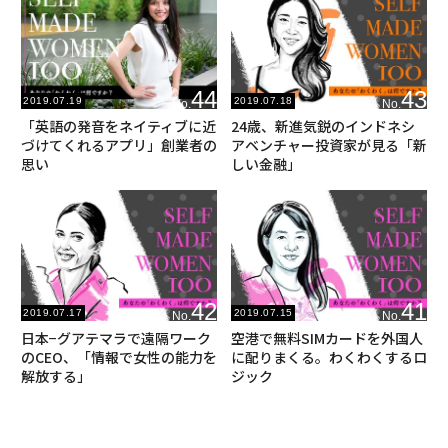
44
43
2019.07.19
2019.07.18
No.
No.
「英語の発音をネイティブに近
24歳、新進気鋭のインドネシ
づけてくれるアプリ」創業者の
アベンチャー投資家が見る「新
思い
しい金融」
42
41
2019.07.17
2019.07.15
No.
No.
日本−グアテマラで遠隔ワーク
空港で無料SIMカードを外国人
のCEO、「情報で女性の能力を
に配りまくる。わくわくするロ
解放する」
ジック