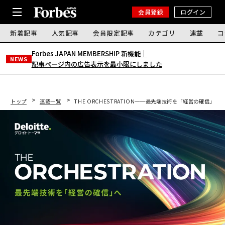
会員登録
ログイン
新着記事
人気記事
会員限定記事
カテゴリ
連載
コ
Forbes JAPAN MEMBERSHIP 新機能｜
NEWS
記事ページ内の広告表示を最小限にしました
トップ
連載一覧
THE ORCHESTRATION──最先端技術を「経営の確信」へ