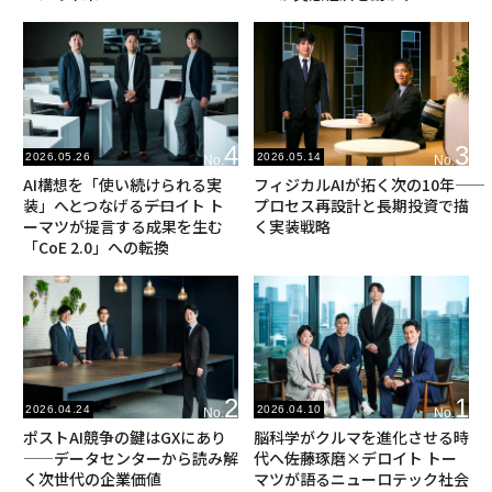
4
3
2026.05.26
2026.05.14
No.
No.
AI構想を「使い続けられる実
フィジカルAIが拓く次の10年――
装」へとつなげる――デロイト ト
プロセス再設計と長期投資で描
ーマツが提言する成果を生む
く実装戦略
「CoE 2.0」への転換
2
1
2026.04.24
2026.04.10
No.
No.
ポストAI競争の鍵はGXにあり
脳科学がクルマを進化させる時
——データセンターから読み解
代へ――佐藤琢磨×デロイト トー
く次世代の企業価値
マツが語るニューロテック社会