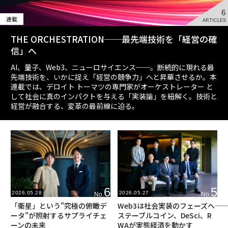
6
連載
ARTICLES
THE ORCHESTRATION──最先端技術を「経営の確
信」へ
AI、量子、Web3、ニューロサイエンス──。断続的に現れる最
先端技術を、いかに捉え「経営の競争力」へと昇華させるか。本
連載では、デロイト トーマツの専門家がオーケストレーター と
して社会に真のインパクトを与える「実装論」を紐解く。技術と
経営が融合する、変革の最前線に迫る。
6
5
2026.05.28
2026.05.27
No.
No.
「衛星」という"究極の俯瞰デ
Web3は社会実装のフェーズへ――
ータ"が照射するサプライチェ
ステーブルコイン、DeSci、R
ーンの未来
WAが実態経済を動かす