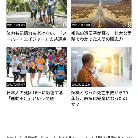
10
9
2017.09.09
2017.07.09
No.
No.
体力も記憶力も老けない、「ス
祖先の遺伝子が蘇る 壮大な実
ーパー・エイジャー」の共通点
験でわかった人間の順応力
8
7
2017.05.07
2016.11.29
No.
No.
日本人の死因16％に影響する
契機となった死亡事故から20
「運動不足」という問題
年超、医療は安全になったの
か？
トップ
連載一覧
ハーバード・メディカル・ノート「新しい健康のモノサシ」