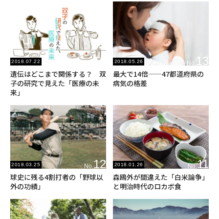
14
13
2018.07.22
2018.05.26
No.
No.
遺伝はどこまで関係する？ 双
最大で14倍——47都道府県の
子の研究で見えた「医療の未
病気の格差
来」
12
11
2018.03.25
2018.01.26
No.
No.
球史に残る4割打者の「野球以
森鴎外が間違えた「白米論争」
外の功績」
と明治時代のロカボ食