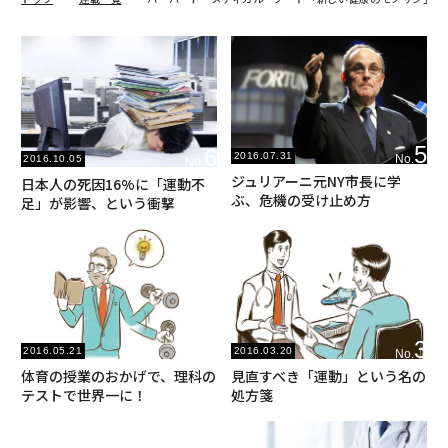
5
6
2016.07.31
No.
2016.10.05
No.
ジュリアーニ元NY市長に学
日本人の死因16%に「運動不
ぶ、危機の受け止め方
足」が影響、という衝撃
4
3
2016.05.21
2016.03.20
No.
No.
体育の授業のおかげで、理科の
見直すべき「運動」という名の
テストで世界一に！
処方箋