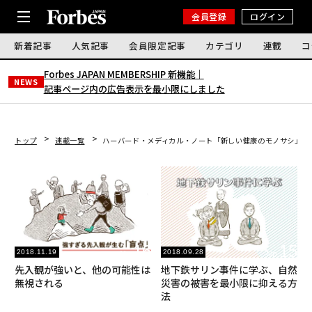
会員登録
ログイン
新着記事
人気記事
会員限定記事
カテゴリ
連載
コ
Forbes JAPAN MEMBERSHIP 新機能｜
NEWS
記事ページ内の広告表示を最小限にしました
トップ
連載一覧
ハーバード・メディカル・ノート「新しい健康のモノサシ」
16
15
2018.11.19
2018.09.28
No.
No.
先入観が強いと、他の可能性は
地下鉄サリン事件に学ぶ、自然
無視される
災害の被害を最小限に抑える方
法