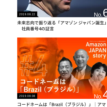
No.
2019.08.22
未来志向で振り返る「アマゾン ジャパン誕生
社員番号4の証言
No.
2019.08.08
コードネームは「Brazil（ブラジル）」｜アマ