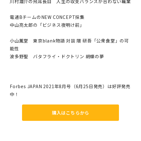
川村雄介の飛耳長目 人生の収支バランスが合わない職業
電通BチームのNEW CONCEPT採集
中山亮太郎の「ビジネス夜明け前」
小山薫堂 東京blank物語 対談 隈 研吾「公衆食堂」の可
能性
波多野聖 バタフライ・ドクトリン 胡蝶の夢
Forbes JAPAN 2021年8月号（6月25日発売）は好評発売
中！
購入はこちらから