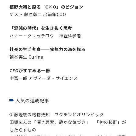
植野大輔と探る「C×O」のビジョン
ゲスト 藤原彰二 出前館COO
「混沌の時代」を生き抜く思考
ハナー・クリッチロウ 神経科学者
社長の生活考察──発想力の源を探る
朝谷実生 Curina
CEOがすすめる一冊
中冨一郎 アヴィーダ・サイエンス
人気の連載記事
伊藤隆敏の格物致知 ワクチンとオリンピック
田坂広志の「深き思索、静かな気づき」 「神の技術」が
もたらすもの