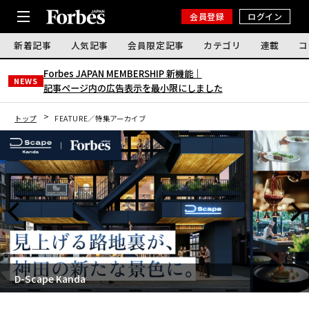
会員登録
ログイン
新着記事
人気記事
会員限定記事
カテゴリ
連載
コ
Forbes JAPAN MEMBERSHIP 新機能｜
NEWS
記事ページ内の広告表示を最小限にしました
トップ
FEATURE／特集アーカイブ
D-Scape Kanda