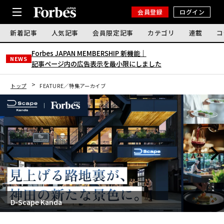
会員登録
ログイン
新着記事
人気記事
会員限定記事
カテゴリ
連載
コ
Forbes JAPAN MEMBERSHIP 新機能｜
NEWS
記事ページ内の広告表示を最小限にしました
トップ
FEATURE／特集アーカイブ
D-Scape Kanda