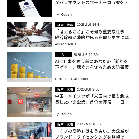
がパラマウントのワーナー買収案を承
認
Ty Roush
経営・戦略
2026.8.6 16:54
「考えること」こそ最も重要な仕事
経営幹部が戦略的思考を取り戻すには
Allison Mais
AI
2026.8.6 12:30
AIは仕事を奪う前にあなたの「給料を
下げる」、稼ぐ力を守るための防衛策
Caroline Castrillon
経営・戦略
2026.8.6 9:30
中国・メイソウが「米国内で最も急成
長した小売企業」首位を獲得──日本
のダイソーもランクイン
Ty Roush
経営・戦略
2026.8.5 16:37
「守りの姿勢」はもう古い。大企業が
ブランド・ライセンシングを無視でき