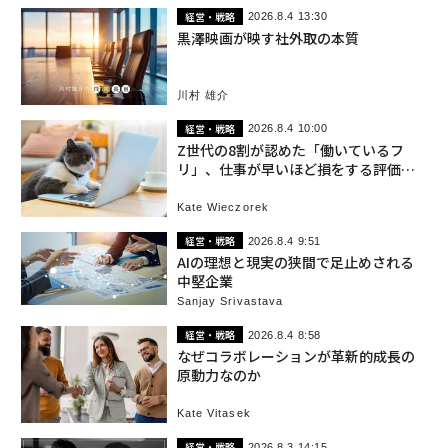
経営・戦略
2026.8.4 13:30
黒澤映画が映す社外取の本質
川村 雄介
経営・戦略
2026.8.4 10:00
Z世代の8割が認めた「働いているフ
リ」、仕事が早いほど損をする評価の
罠 米国
Kate Wieczorek
経営・戦略
2026.8.4 9:51
AIの理想と現実の狭間で足止めされる
中堅企業
Sanjay Srivastava
経営・戦略
2026.8.4 8:58
なぜコラボレーションが革新的成長の
原動力なのか
Kate Vitasek
経営・戦略
2026.8.3 14:15