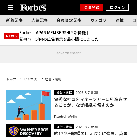
会員登録
ログイン
新着記事
人気記事
会員限定記事
カテゴリ
連載
コ
Forbes JAPAN MEMBERSHIP 新機能｜
NEWS
記事ページ内の広告表示を最小限にしました
advertisement
トップ
ビジネス
経営・戦略
経営・戦略
2026.8.7 8:38
優秀な社員をマネージャーに昇進させ
ることが、なぜ組織を壊すのか
Rachel Wells
経営・戦略
2026.8.7 8:30
約17兆円規模の巨大取引に進展、英国