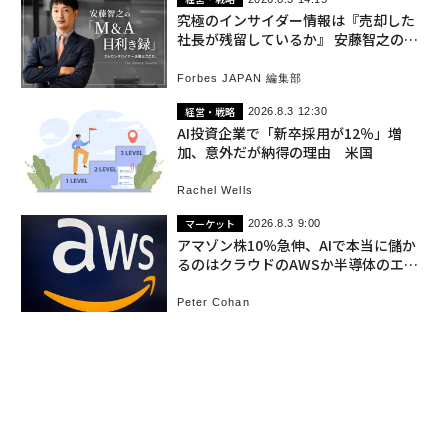
究極のインサイダー情報は『売却した
社長が残留しているか』 安藤智之の
「M&A目利き録」vol.1
Forbes JAPAN 編集部
経営・戦略
2026.8.3 12:30
AI投資企業で「新卒採用が12％」増
加、意外だが納得の理由 米国
Rachel Wells
マーケット
2026.8.3 9:00
アマゾン株10％急伸、AIで本当に儲か
るのはクラウドのAWSか半導体のエヌ
ビディアか
Peter Cohan