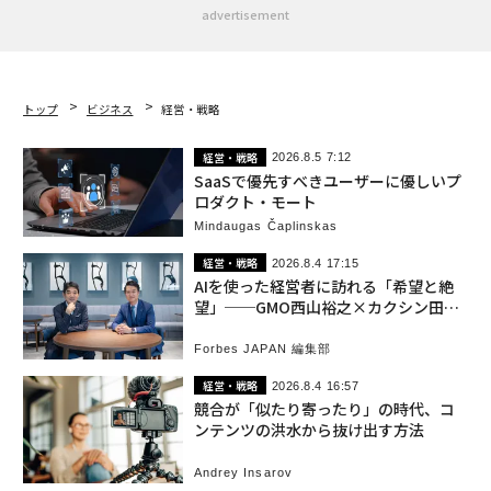
advertisement
トップ
ビジネス
経営・戦略
経営・戦略
2026.8.5 7:12
SaaSで優先すべきユーザーに優しいプ
ロダクト・モート
Mindaugas Čaplinskas
経営・戦略
2026.8.4 17:15
AIを使った経営者に訪れる「希望と絶
望」──GMO西山裕之×カクシン田尻
望が語る、アフターAIの経営
Forbes JAPAN 編集部
経営・戦略
2026.8.4 16:57
競合が「似たり寄ったり」の時代、コ
ンテンツの洪水から抜け出す方法
Andrey Insarov