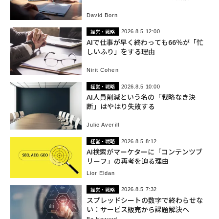
ない理由
David Born
経営・戦略
2026.8.5 12:00
AIで仕事が早く終わっても66％が「忙
しいふり」をする理由
Nirit Cohen
経営・戦略
2026.8.5 10:00
AI人員削減という名の「戦略なき決
断」はやはり失敗する
Julie Averill
経営・戦略
2026.8.5 8:12
AI検索がマーケターに「コンテンツブ
リーフ」の再考を迫る理由
Lior Eldan
経営・戦略
2026.8.5 7:32
スプレッドシートの数字で終わらせな
い：サービス販売から課題解決へ
Bo Howard