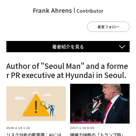
Frank Ahrens
Contributor
著者フォロー
著者紹介を⾒る
Author of "Seoul Man" and a forme
r PR executive at Hyundai in Seoul.
2026.4.18 1:22
2017.1.10 8:00
リスク分析の新常識：AIには
破壊力抜群の「トランプ砲」