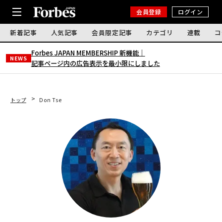
会員登録
ログイン
新着記事
人気記事
会員限定記事
カテゴリ
連載
コ
Forbes JAPAN MEMBERSHIP 新機能｜
NEWS
記事ページ内の広告表示を最小限にしました
トップ
Don Tse