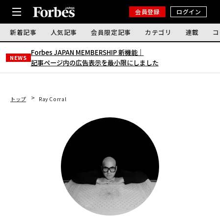
会員登録
ログイン
新着記事
人気記事
会員限定記事
カテゴリ
連載
コ
Forbes JAPAN MEMBERSHIP 新機能｜
NEWS
記事ページ内の広告表示を最小限にしました
トップ
Ray Corral