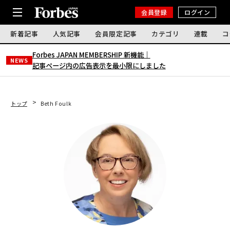
会員登録
ログイン
新着記事
人気記事
会員限定記事
カテゴリ
連載
コ
Forbes JAPAN MEMBERSHIP 新機能｜
NEWS
記事ページ内の広告表示を最小限にしました
トップ
Beth Foulk