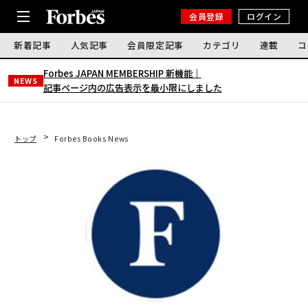
会員登録
ログイン
新着記事
人気記事
会員限定記事
カテゴリ
連載
コ
Forbes JAPAN MEMBERSHIP 新機能｜
NEWS
記事ページ内の広告表示を最小限にしました
トップ
Forbes Books News