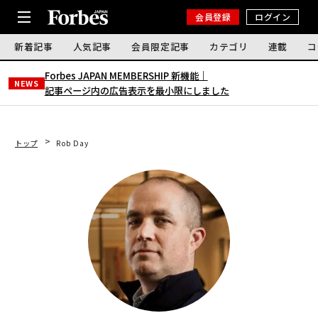
会員登録
ログイン
新着記事
人気記事
会員限定記事
カテゴリ
連載
コ
Forbes JAPAN MEMBERSHIP 新機能｜
NEWS
記事ページ内の広告表示を最小限にしました
トップ
Rob Day