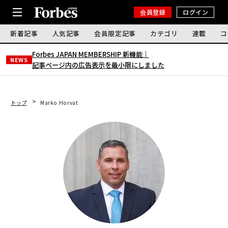
会員登録
ログイン
新着記事
人気記事
会員限定記事
カテゴリ
連載
コ
Forbes JAPAN MEMBERSHIP 新機能｜
NEWS
記事ページ内の広告表示を最小限にしました
トップ
Marko Horvat