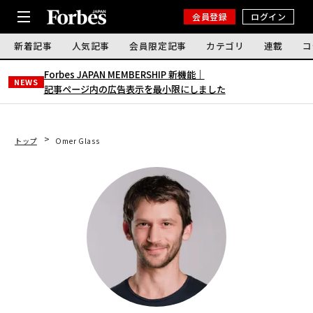
会員登録
ログイン
新着記事
人気記事
会員限定記事
カテゴリ
連載
コ
Forbes JAPAN MEMBERSHIP 新機能｜
NEWS
記事ページ内の広告表示を最小限にしました
トップ
Omer Glass