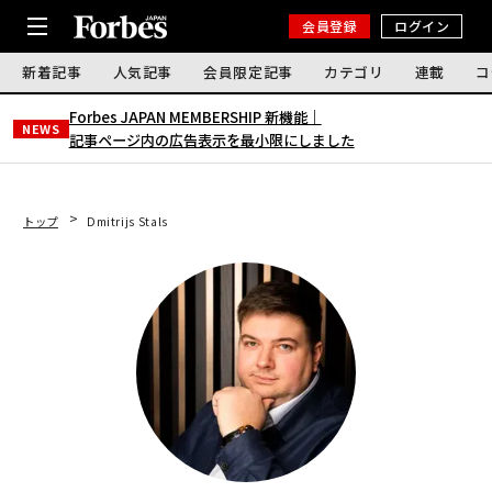
会員登録
ログイン
新着記事
人気記事
会員限定記事
カテゴリ
連載
コ
Forbes JAPAN MEMBERSHIP 新機能｜
NEWS
記事ページ内の広告表示を最小限にしました
トップ
Dmitrijs Stals