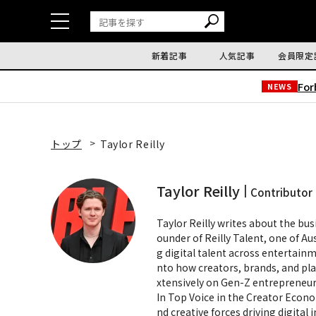
新着記事
人気記事
会員限定
Fo
NEWS
トップ
Taylor Reilly
Taylor Reilly
Contributor
Taylor Reilly writes about the bus
ounder of Reilly Talent, one of 
g digital talent across entertainm
nto how creators, brands, and pl
xtensively on Gen-Z entrepreneurs
In Top Voice in the Creator Econo
nd creative forces driving digital