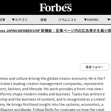
記事
カテゴリ
連載
コラムニスト
AWARD
rbes JAPAN MEMBERSHIP 新機能｜
記事ページ内の広告表示を最小
著者フォロー
iness and culture driving the global creator economy. He is the f
Australia’s leading creator management companies, representin
ent, fashion, and lifestyle. His work provides a front-row view i
atforms shape modern media and business. Taylor has written e
hip and the business of content, and is recognized as a Linked
my. He brings firsthand insight into the systems, economics, a
 influence worldwide. Follow Reilly for coverage on how the creat