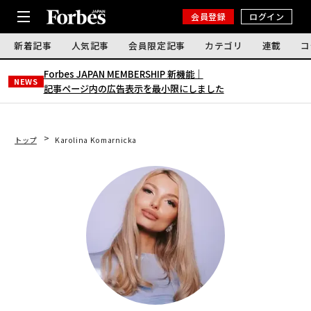
会員登録
ログイン
新着記事
人気記事
会員限定記事
カテゴリ
連載
コ
Forbes JAPAN MEMBERSHIP 新機能｜
NEWS
記事ページ内の広告表示を最小限にしました
トップ
Karolina Komarnicka