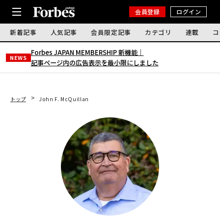
会員登録
ログイン
新着記事
人気記事
会員限定記事
カテゴリ
連載
コ
Forbes JAPAN MEMBERSHIP 新機能｜
NEWS
記事ページ内の広告表示を最小限にしました
トップ
John F. McQuillan