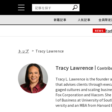
新着記事
人気記事
会員限定
Fo
NEWS
トップ
Tracy Lawrence
Tracy Lawrence
Contrib
Tracy L. Lawrence is the founder 
that advises clients through exec
gaged cultures and scaling busine
Fox Corporation and Viacom. She r
l of Business at University of So
versity and an MBA from Harvard 