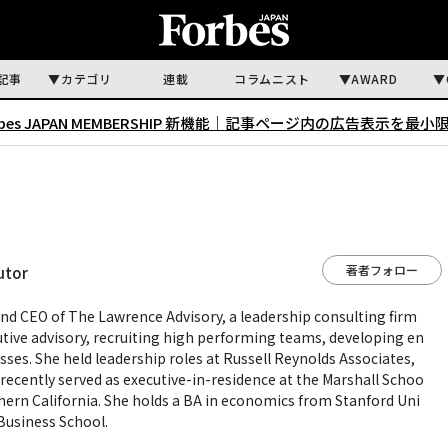
記事
カテゴリ
連載
コラムニスト
AWARD
rbes JAPAN MEMBERSHIP 新機能｜
記事ページ内の広告表示を最小
著者フォロー
utor
and CEO of The Lawrence Advisory, a leadership consulting firm
utive advisory, recruiting high performing teams, developing en
sses. She held leadership roles at Russell Reynolds Associates,
ecently served as executive-in-residence at the Marshall Schoo
uthern California. She holds a BA in economics from Stanford Uni
Business School.