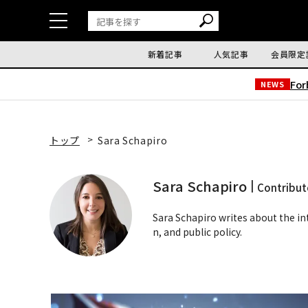
新着記事
人気記事
会員限定
Fo
NEWS
トップ
Sara Schapiro
Sara Schapiro
Contribut
Sara Schapiro writes about the i
n, and public policy.