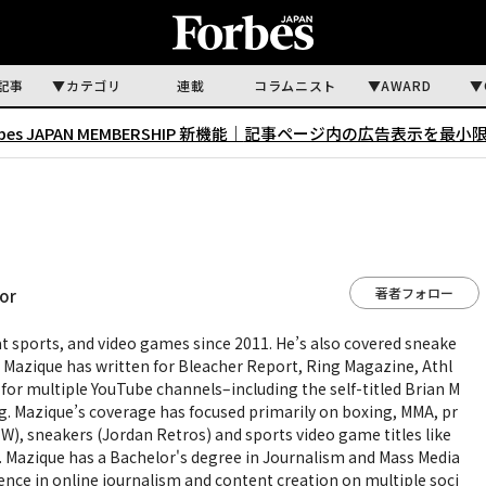
記事
カテゴリ
連載
コラムニスト
AWARD
rbes JAPAN MEMBERSHIP 新機能｜
記事ページ内の広告表示を最小
著者フォロー
or
 sports, and video games since 2011. He’s also covered sneake
s, Mazique has written for Bleacher Report, Ring Magazine, Athl
for multiple YouTube channels–including the self-titled Brian M
g. Mazique’s coverage has focused primarily on boxing, MMA, pr
), sneakers (Jordan Retros) and sports video game titles like
. Mazique has a Bachelor's degree in Journalism and Mass Media
nce in online journalism and content creation on multiple soci