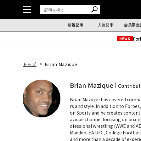
新着記事
人気記事
会員限定
Fo
NEWS
トップ
Brian Mazique
Brian Mazique
Contribut
Brian Mazique has covered combat
rs and style. In addition to Forbe
on Sports and he creates content 
azique channel focusing on boxin
ofessional wrestling (WWE and AEW
Madden, EA UFC, College Football
and more than a decade of experie