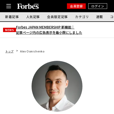
会員登録
ログイン
新着記事
人気記事
会員限定記事
カテゴリ
連載
コ
Forbes JAPAN MEMBERSHIP 新機能｜
NEWS
記事ページ内の広告表示を最小限にしました
トップ
Alex Osmichenko