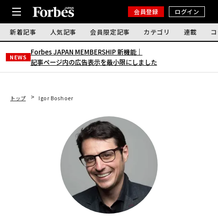
会員登録
ログイン
新着記事
人気記事
会員限定記事
カテゴリ
連載
コ
Forbes JAPAN MEMBERSHIP 新機能｜
NEWS
記事ページ内の広告表示を最小限にしました
トップ
Igor Boshoer